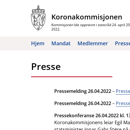
Hopp
til
Koronakommisjonen
innhold
Kommisjonen ble oppnevnt i statsråd 24. april 2020
2022.
Hjem
Mandat
Medlemmer
Press
Presse
Pressemelding 26.04.2022
–
Press
Pressemelding 26.04.2022
–
Presse
Pressekonferanse 26.04.2022 kl. 1
Koronakommisjonens leiar Egil Ma
statsminister Jonas Gahr Støre på