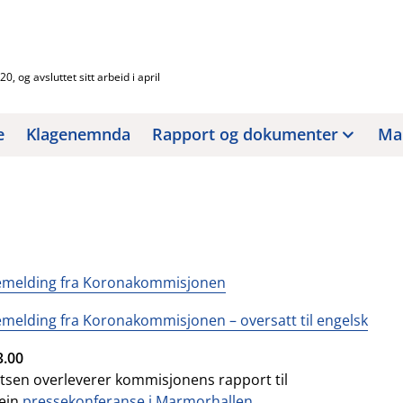
, og avsluttet sitt arbeid i april
e
Klagenemnda
Rapport og dokumenter
Man
emelding fra Koronakommisjonen
melding fra Koronakommisjonen – oversatt til engelsk
3.00
tsen overleverer kommisjonens rapport til
 ein
pressekonferanse i Marmorhallen.