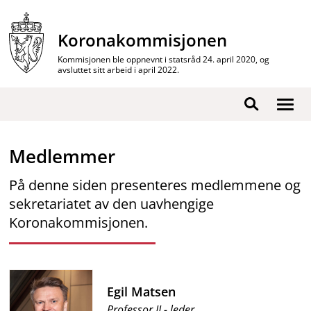
Hopp
til
Koronakommisjonen
innhold
Kommisjonen ble oppnevnt i statsråd 24. april 2020, og
avsluttet sitt arbeid i april 2022.
Vis
Søk
/
skjul
Medlemmer
men
På denne siden presenteres medlemmene og
sekretariatet av den uavhengige
Koronakommisjonen.
Egil Matsen
Professor II - leder